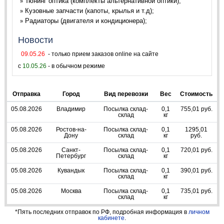
Тюнинг оптика (комплекты альтернативной оптики);
»
Кузовные запчасти (капоты, крылья и т.д);
»
Радиаторы (двигателя и кондиционера);
»
Новости
09.05.26
- только прием заказов online на сайте
с
10.05.26
- в обычном режиме
Отправка
Город
Вид перевозки
Вес
Стоимость
05.08.2026
Владимир
Посылка склад-
0,1
755,01 руб.
склад
кг
05.08.2026
Ростов-на-
Посылка склад-
0,1
1295,01
Дону
склад
кг
руб.
05.08.2026
Санкт-
Посылка склад-
0,1
720,01 руб.
Петербург
склад
кг
05.08.2026
Кувандык
Посылка склад-
0,1
390,01 руб.
склад
кг
05.08.2026
Москва
Посылка склад-
0,1
735,01 руб.
склад
кг
*Пять последних отправок по РФ, подробная информация в
личном
кабинете
.